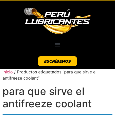
ESCRÍBENOS
Inicio
/ Productos etiquetados “para que sirve el
antifreeze coolant”
para que sirve el
antifreeze coolant