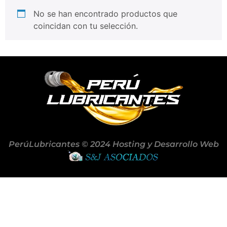
No se han encontrado productos que
coincidan con tu selección.
PerúLubricantes © 2024 Hosting y Desarrollo Web