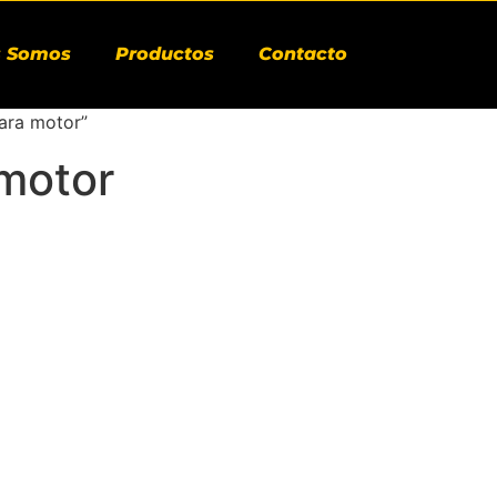
s Somos
Productos
Contacto
para motor”
 motor