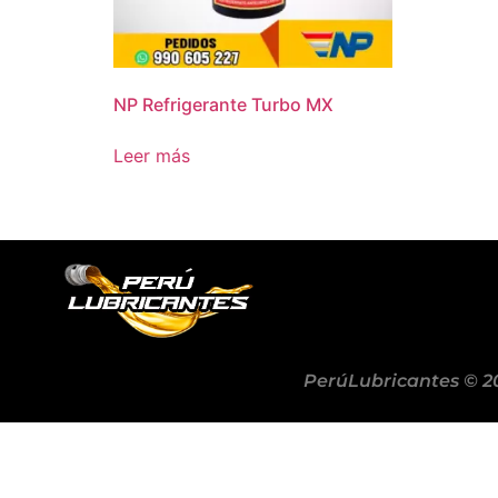
NP Refrigerante Turbo MX
Leer más
PerúLubricantes © 2