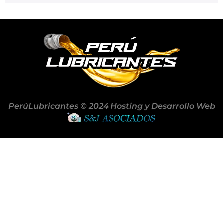
PerúLubricantes © 2024 Hosting y Desarrollo Web