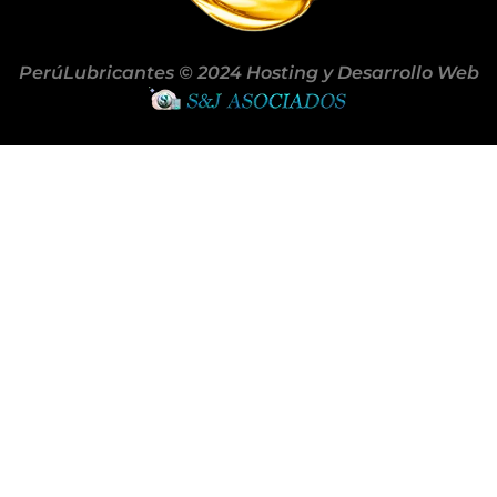
PerúLubricantes © 2024 Hosting y Desarrollo Web