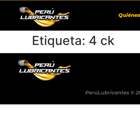
Quiéne
Etiqueta:
4 ck
PerúLubricantes © 2