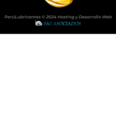
PerúLubricantes © 2024 Hosting y Desarrollo Web