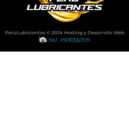
PerúLubricantes © 2024 Hosting y Desarrollo Web