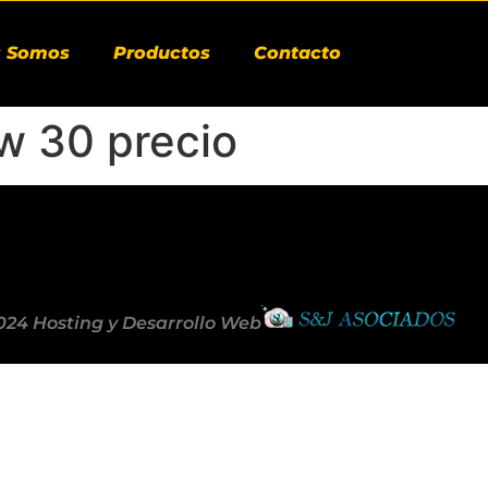
s Somos
Productos
Contacto
w 30 precio
024 Hosting y Desarrollo Web