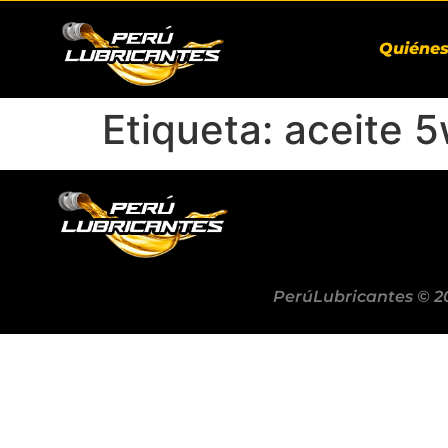
Quiéne
Etiqueta:
aceite 5
PerúLubricantes © 2