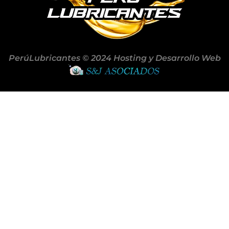
PerúLubricantes © 2024 Hosting y Desarrollo Web