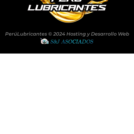
PerúLubricantes © 2024 Hosting y Desarrollo Web