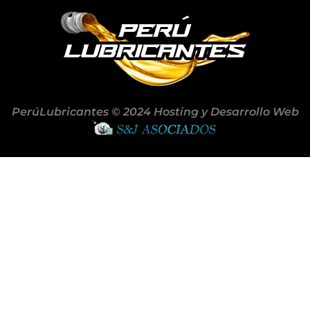
PerúLubricantes © 2024 Hosting y Desarrollo Web