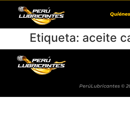
Quiéne
Etiqueta:
aceite c
PerúLubricantes © 2