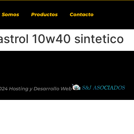
s Somos
Productos
Contacto
astrol 10w40 sintetico
024 Hosting y Desarrollo Web