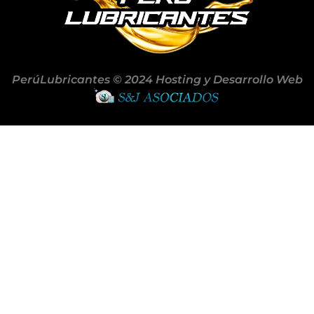
PerúLubricantes © 2024 Hosting y Desarrollo Web