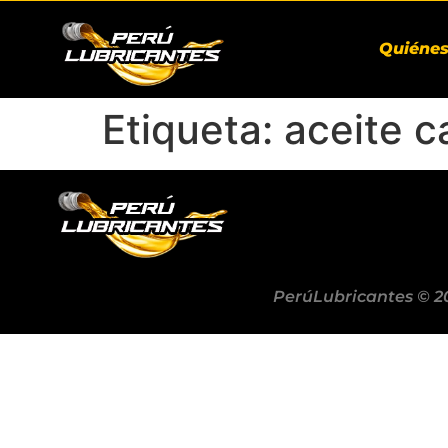
Quiéne
Etiqueta:
aceite c
PerúLubricantes © 2