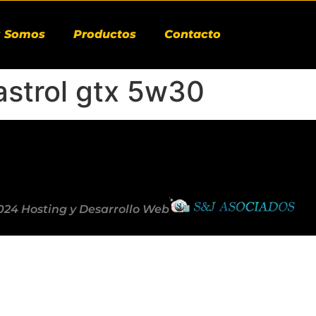
s Somos
Productos
Contacto
astrol gtx 5w30
024 Hosting y Desarrollo Web