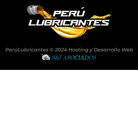
PerúLubricantes © 2024 Hosting y Desarrollo Web