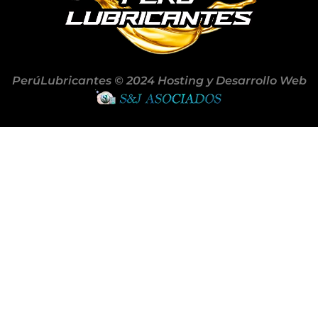
PerúLubricantes © 2024 Hosting y Desarrollo Web