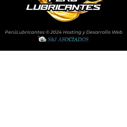
PerúLubricantes © 2024 Hosting y Desarrollo Web