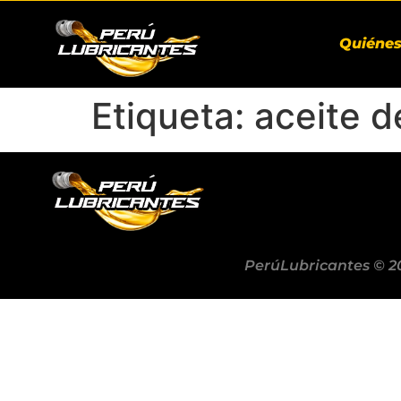
Quiéne
Etiqueta:
aceite d
PerúLubricantes © 2