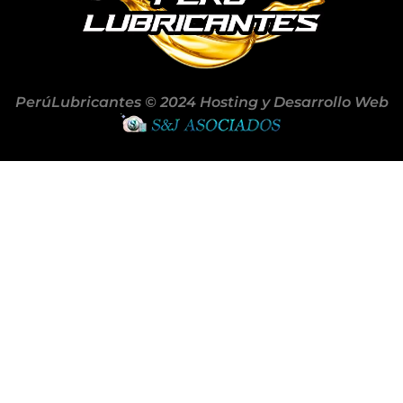
PerúLubricantes © 2024 Hosting y Desarrollo Web