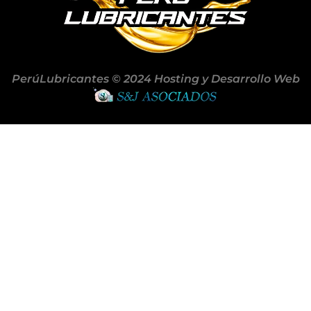
PerúLubricantes © 2024 Hosting y Desarrollo Web