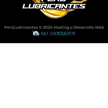
PerúLubricantes © 2024 Hosting y Desarrollo Web