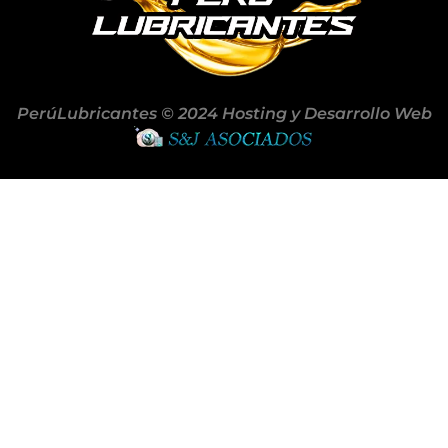
PerúLubricantes © 2024 Hosting y Desarrollo Web