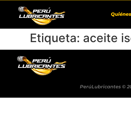
Quiéne
Etiqueta:
aceite i
PerúLubricantes © 2