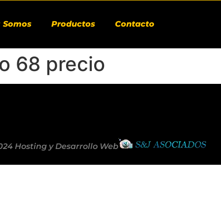
s Somos
Productos
Contacto
so 68 precio
024 Hosting y Desarrollo Web