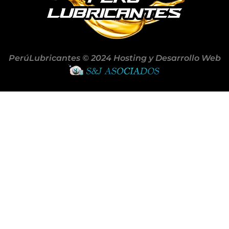
PerúLubricantes © 2024 Hosting y Desarrollo Web