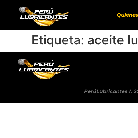
Quiéne
Etiqueta:
aceite l
PerúLubricantes © 2