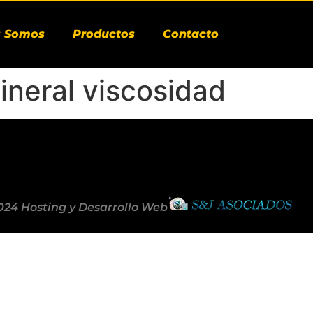
s Somos
Productos
Contacto
ineral viscosidad
024 Hosting y Desarrollo Web