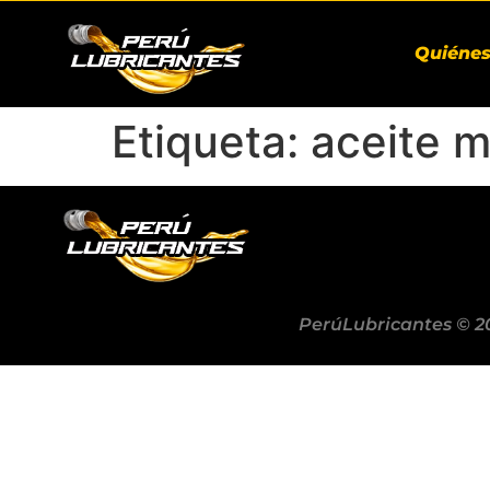
Quiéne
Etiqueta:
aceite m
PerúLubricantes © 2