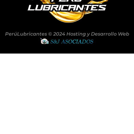
PerúLubricantes © 2024 Hosting y Desarrollo Web