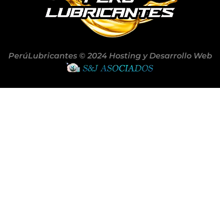
PerúLubricantes © 2024 Hosting y Desarrollo Web