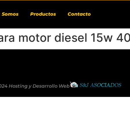
s Somos
Productos
Contacto
ara motor diesel 15w 4
024 Hosting y Desarrollo Web