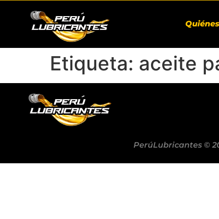
Quiéne
Etiqueta:
aceite p
PerúLubricantes © 2