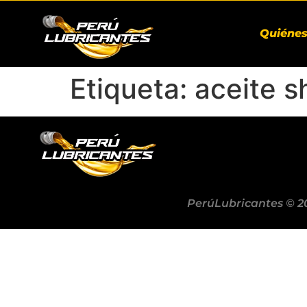
Quiéne
Etiqueta:
aceite s
PerúLubricantes © 2