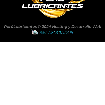
PerúLubricantes © 2024 Hosting y Desarrollo Web