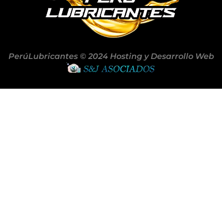
PerúLubricantes © 2024 Hosting y Desarrollo Web