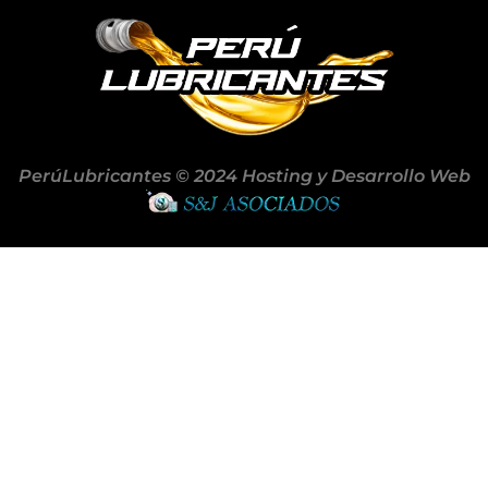
PerúLubricantes © 2024 Hosting y Desarrollo Web