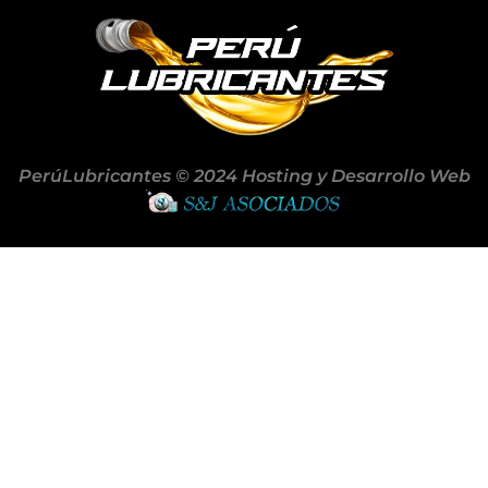
PerúLubricantes © 2024 Hosting y Desarrollo Web