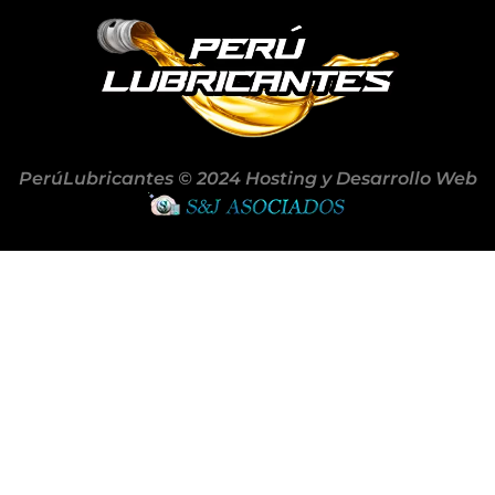
PerúLubricantes © 2024 Hosting y Desarrollo Web