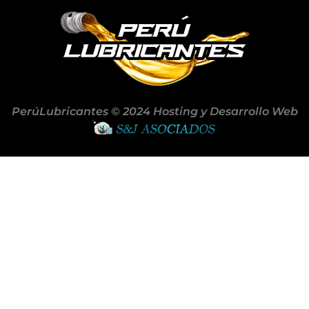
PerúLubricantes © 2024 Hosting y Desarrollo Web