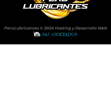
PerúLubricantes © 2024 Hosting y Desarrollo Web