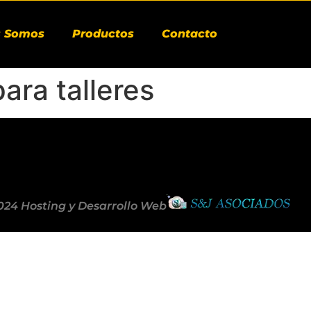
s Somos
Productos
Contacto
ara talleres
024 Hosting y Desarrollo Web