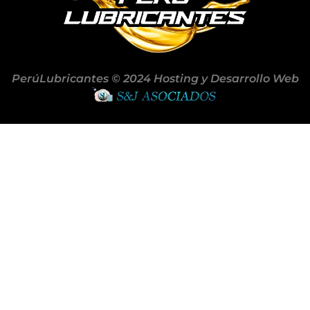
PerúLubricantes © 2024 Hosting y Desarrollo Web