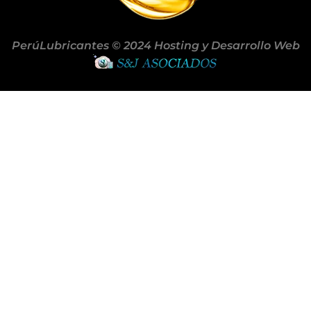
PerúLubricantes © 2024 Hosting y Desarrollo Web